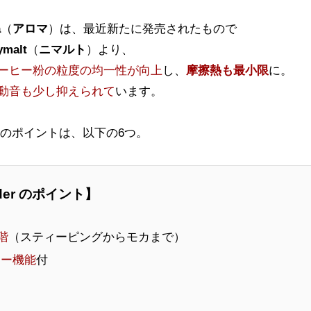
a
（
アロマ
）は、最近新たに発売されたもので
ymalt
（
ニマルト
）より、
ーヒー粉の粒度の均一性が向上
し、
摩擦熱も最小限
に。
動音も少し抑えられて
います。
のポイントは、以下の6つ。
rinder のポイント】
階
（スティーピングからモカまで）
マー機能
付