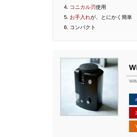
コニカル刃
使用
お手入れ
が、とにかく簡単
コンパクト
W
Wi