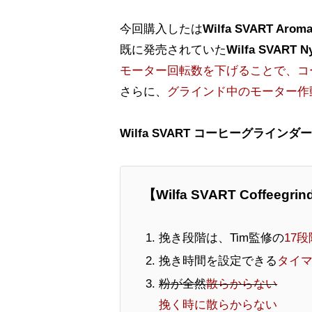
今回購入したは
Wilfa SVART Arom
既に発売されていた
Wilfa SVART N
モーター回転数を下げることで、コ
さらに、
グラインド中のモーター作
Wilfa SVART コーヒーグラインダー
【Wilfa SVART Coffeeg
挽き段階は、Tim監修の
17段
挽き時間を設定できる
タイ
粉が全然
散らからない
挽く時に散らからない