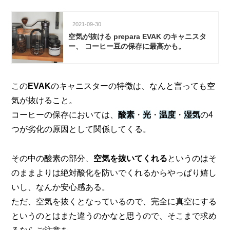
2021-09-30
空気が抜ける prepara EVAK のキャニスタ
ー、 コーヒー豆の保存に最高かも。
この
EVAK
のキャニスターの特徴は、なんと言っても空
気が抜けること。
コーヒーの保存においては、
酸素
・
光
・
温度
・
湿気
の4
つが劣化の原因として関係してくる。
その中の酸素の部分、
空気を抜いてくれる
というのはそ
のままよりは絶対酸化を防いでくれるからやっぱり嬉し
いし、
なんか安心感ある。
ただ、空気を抜くとなっているので、完全に真空にする
というのとはまた違うのかなと思うので、
そこまで求め