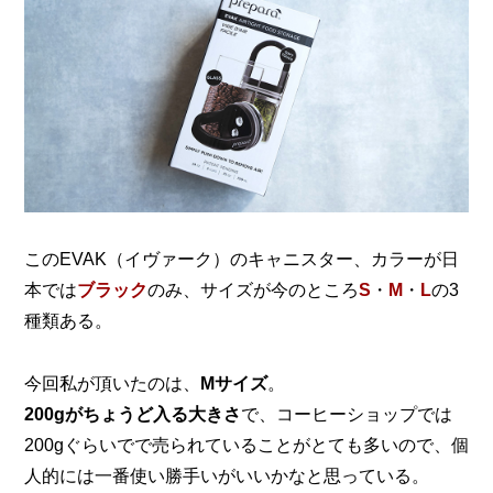
このEVAK（イヴァーク）のキャニスター、カラーが日
本では
ブラック
のみ、
サイズが今のところ
S
・
M
・
L
の3
種類ある。
今回私が頂いたのは、
Mサイズ
。
200gがちょうど入る大きさ
で、コーヒーショップでは
200gぐらいでで売られていることがとても多いので、
個
人的には一番使い勝手いがいいかなと思っている。