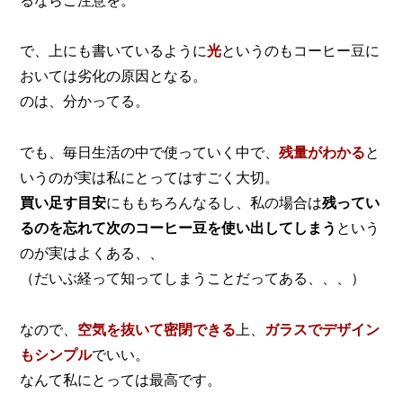
るならご注意を。
で、上にも書いているように
光
というのもコーヒー豆に
おいては劣化の原因となる。
のは、分かってる。
でも、毎日生活の中で使っていく中で、
残量がわかる
と
いうのが実は私にとってはすごく大切。
買い足す目安
にももちろんなるし、
私の場合は
残ってい
るのを忘れて次のコーヒー豆を使い出してしまう
という
のが実はよくある、、
（だいぶ経って知ってしまうことだってある、、、）
なので、
空気を抜いて密閉できる
上、
ガラスでデザイン
もシンプル
でいい。
なんて私にとっては最高です。