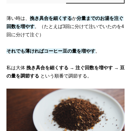
薄い時は、
挽き具合を細くする
か
分量までのお湯を注ぐ
回数を増やす
。
（たとえば3回に分けて注いでいたのを4
回に分けて注ぐ）
それでも薄ければコーヒー豆の量を増やす
。
私は大体
挽き具合を細くする
→
注ぐ回数を増やす
→
豆
の量を調節する
という順番で調節する。