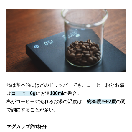
私は基本的にはどのドリッパーでも、
コーヒー粉とお湯
は
コーヒー6g
にお湯
100ml
の割合。
私がコーヒーの淹れるお湯の温度は、
約85度〜92度
の間
で調節することが多い。
マグカップ約1杯分