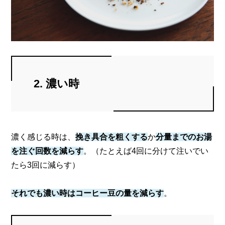
2. 濃い時
濃く感じる時は、
挽き具合を粗くする
か
分量までのお湯
を注ぐ回数を減らす
。
（たとえば4回に分けて注いでい
たら3回に減らす）
それでも濃い時はコーヒー豆の量を減らす
。