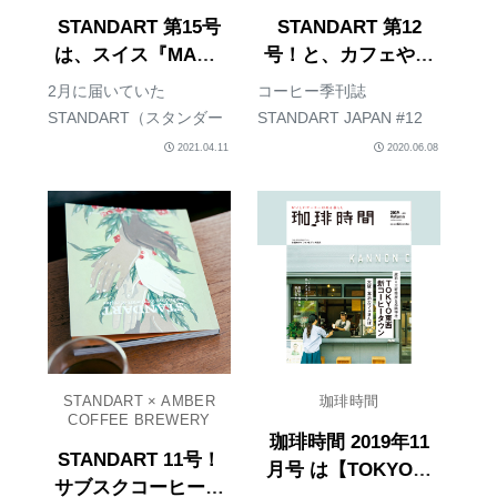
STANDART 第15号
STANDART 第12
は、スイス『MAME
号！と、カフェやロ
Coffee』のコーヒー
ースターをサポート
2月に届いていた
コーヒー季刊誌
と、サステナビリテ
できる『Give & Get
STANDART（スタンダー
STANDART JAPAN #12
ィ。
プログラム』
ト）の15号。もう来月に
が2020年5月から発売に
2021.04.11
2020.06.08
は16号が届きそうだが、
なっている。もう第12号
忘れぬうちに感想と、コ
か..この前第1号が！と思
ーヒーについて。
った気がするのに、月日
STANDARTは、年4回刊
が流れるのって早い。最
行されるコーヒー季刊
近STANDARTは編集長T...
誌。定期購読すると、
世...
STANDART × AMBER
珈琲時間
COFFEE BREWERY
珈琲時間 2019年11
STANDART 11号！
月号 は【TOKYO東
サブスクコーヒーが