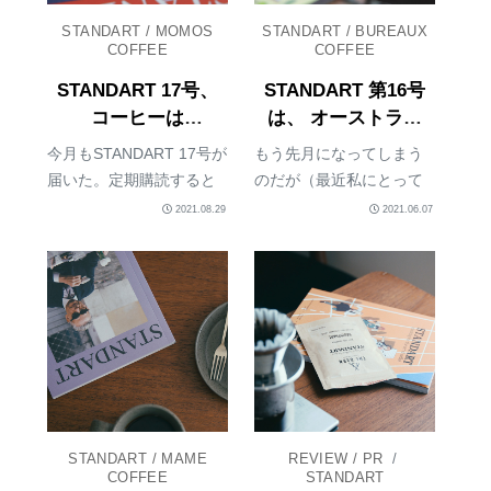
STANDART / MOMOS
STANDART / BUREAUX
COFFEE
COFFEE
STANDART 17号、
STANDART 第16号
コーヒーは
は、 オーストラリ
『MOMOS
ア『Bureaux
今月もSTANDART 17号が
もう先月になってしまう
COFFEE』。最高で
Coffee』のコーヒー
届いた。定期購読すると
のだが（最近私にとって
した。
と、日本栽培のコー
ついてくるコーヒー豆
月日の流れが一層早くな
2021.08.29
2021.06.07
ヒーについて。
は、今回は韓国の
っている）、STANDART
「MOMOS COFFEE」だ
の第16号が届いた。大抵
った。実は先日オンライ
STANDARTが届くと、ま
ンスクールの撮影で東京
ずはパラパラとめくって
へ行った際、寄ったカフ
みる。パッと目に飛び込
ェ KOFFE...
んできたの...
STANDART / MAME
REVIEW / PR
/
COFFEE
STANDART