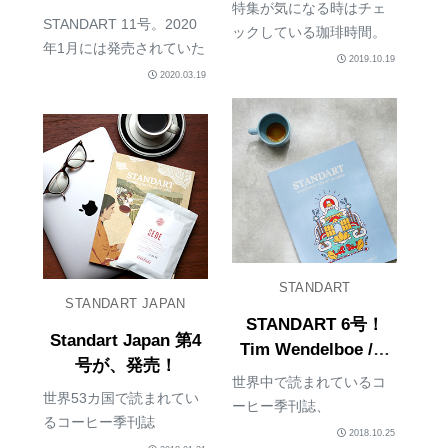
西 新コーヒータウ
特集が気になる時はチェ
美味しすぎ。
ン】
STANDART 11号。2020
ックしている珈琲時間。
年1月には発売されていた
2019年11月号の特集は、
2019.10.19
のだけど、内容が濃いか
2020.03.19
TOKYO東西 新コーヒータ
らいつも読み終えるのに
ウン。こういう私が住ん
時間がかかってしまう。
でいる都市以外のカフェ
STANDARTの冒頭には、
情報本は、当分行く予定
以下の一文がある。
なくてもそのうち行った
STANDARTは一握りのプ
ときに、、と...
ロ...
STANDART
STANDART JAPAN
STANDART 6号！
Standart Japan 第4
Tim Wendelboe /テ
号が、発売！
ィム・ウェンデルボ
世界中で読まれているコ
ーのコーヒーと一緒
世界53カ国で読まれてい
ーヒー季刊誌、
るコーヒー季刊誌
に。
STANDART。ちょっと遅
2018.10.25
『Standart』。日本版、