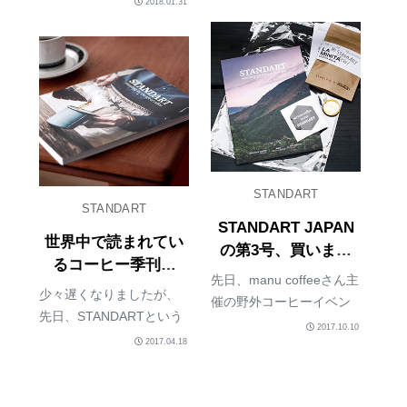
2018.01.31
くなりましたけど、6号が
第4号が2018年1月に発売
発売されていて、読み終
になっています。この本
わりましたので魅力をち
はですね、、、写真もデ
ょっとご紹介。ちなみ
ザインもすごくおしゃれ
に、STANDARTは定期購
なんですが、パラパラめ
読するとついてくるコ...
くって眺める雑...
STANDART
STANDART
STANDART JAPAN
世界中で読まれてい
の第3号、買いまし
るコーヒー季刊誌
た。
先日、manu coffeeさん主
『Standart
少々遅くなりましたが、
催の野外コーヒーイベン
Japan』、創刊！
先日、STANDARTという
トでSTANDARTの第3号
2017.10.10
本をコーヒーショップで
2017.04.18
を購入しました。今日時
購入しました。私は今回
点で最新刊。以前、創刊
初めて知ったのですが、
号も購入して紹介してい
世界53カ国で読まれてい