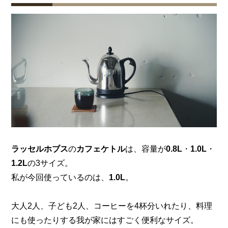
ラッセルホブス
の
カフェケトル
は、容量が
0.8L
・
1.0L
・
1.2L
の3サイズ。
私が今回使っているのは、
1.0L
。
大人2人、子ども2人、コーヒーを4杯分いれたり、料理
にも使ったりする我が家にはすごく便利なサイズ。