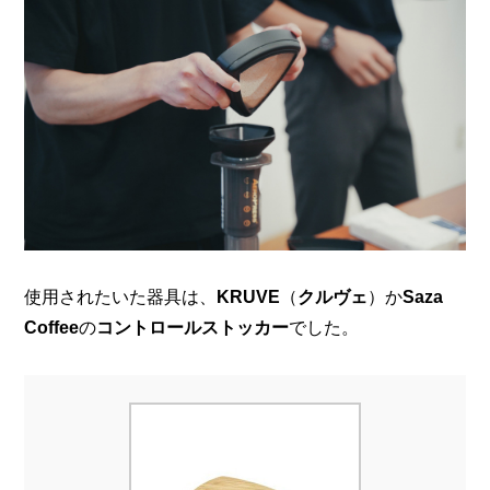
使用されたいた器具は、
KRUVE
（
クルヴェ
）か
Saza
Coffee
の
コントロールストッカー
でした。