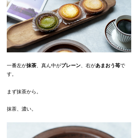
一番左が
抹茶
、真ん中が
プレーン
、右が
あまおう苺
で
す。
まず抹茶から。
抹茶、濃い。