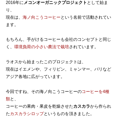
2016年に
メコンオーガニックプロジェクト
として始ま
り、
現在は、
海ノ向こうコーヒー
という名前で活動されてい
ます。
もちろん、手がけるコーヒーも会社のコンセプトと同じ
く、
環境負荷の小さい農法で栽培
されています。
ラオスから始まったこのプロジェクトは、
現在はイエメンや、フィリピン、ミャンマー、バリなど
アジア各地に広がっています。
今回ですね、その海ノ向こうコーヒーの
コーヒーを4種
類
と、
コーヒーの果肉・果皮を乾燥させた
カスカラ
から作られ
た
カスカラシロップ
というものを頂きました。