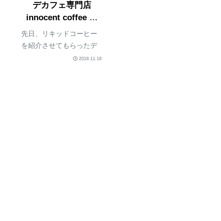
デカフェ専門店
innocent coffee ラ
オス
先日、リキッドコーヒー
を紹介させてもらったデ
カフェ専門店『innocent
2018.11.18
coffee』。そのコーヒー豆
もいただきました。【関
連リンク】innocent
coffee /イノセントコーヒ
ー Made...