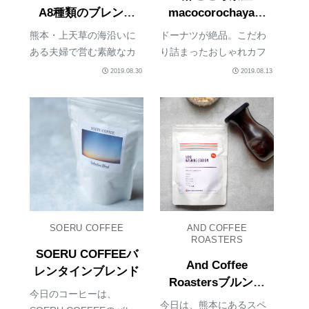
A8種類のブレンド
macocorochaya（
『MANLY SIDE
熊本・上天草）
熊本・上天草の海沿いに
ドーナツが絶品。こだわ
BLEND』
ある夫婦で営む素敵なカ
り詰まったおしゃれカフ
フェMACOCOROCHAYA /
ェ熊本市内から、車で約1
2019.08.30
2019.08.13
麻こころ茶屋のブレンド
時間半弱。海沿いに見え
『MANLY SIDE
るお店の外観は、ここで
BLEND』。麻こころ茶屋
大丈夫かな、、、と思い
は、辺鄙というと失礼な
ながら店内に入ってみる
のだけど、こんなところ
とそこは別世界。それは
に！...
もう、素敵な雑貨がた
く...
SOERU COFFEE
AND COFFEE
ROASTERS
SOERU COFFEEバ
And Coffee
レンタインブレンド
Roastersブルンジ
今日のコーヒーは、
『SEHE WASHING
今日は、熊本にあるスペ