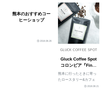
Spot。中に入ると、古民
美味しかったんですが雰
家ならではの落ち着く雰
囲気すごくよかっ
熊本のおすすめコー
囲気。さらに2階には、大
た〜！！！ちょっと時間
ヒーショップ
きなテーブル席やおし
に追われてい...
ゃ...
2018.08.26
GLUCK COFFEE SPOT
Gluck Coffee Spot
コロンビア『Finca
El Agrado』・ブル
熊本に行ったときに寄っ
ンジ『Buzira
たロースタリー&カフェ
CWS』
Gluck Coffee Spot のコー
2018.08.21
ヒー豆。コロンビアとブ
ルンジです。Gluck
Coffee Spotはですね、カ
フェの居心地がすごく良