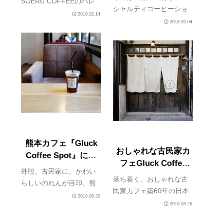
SOERU COFFEEのバレ
STATION』
シャルティコーヒーショ
ンタインブレンド。先
2019.02.14
ップAnd Coffee Roasters
2018.09.04
日、熊本に行った時に立
の Burndi SEHE
ち寄ったタルトのお店
WASHING STATIONを。
『tartelette』で購入。
And Coffee Roastersブル
SOERU COFFEE（ソエ
ンジ S...
ルコーヒー）は、店舗を
持たず...
熊本カフェ『Gluck
おしゃれな古民家カ
Coffee Spot』に行
フェGluck Coffee
ってきました！超癒
外観、古民家に、かわい
Spot
やしの空間だった。
落ち着く、おしゃれな古
らしいのれんが目印。熊
民家カフェ築60年の日本
本にある Gluck Coffee
2018.08.30
家屋を改装したという古
2018.08.26
Spotに行ってきました。
民家カフェ Gluck Coffee
ここですね、コーヒーも