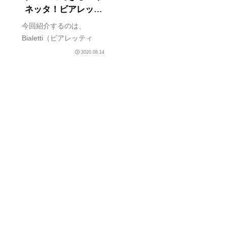
ネッタ！ビアレッテ
ィ【Brikka/ブリッ
今回紹介するのは、
カ】の使い方とレビ
Bialetti（ビアレッティ
ュー
社）によって誕生した直
2020.08.14
火式のエスプレッソメー
カー『モカエキスプレ
ス』をクレマが出やすい
ようにと進化させた
Brikka（ブリッカ）。こう
いう直火式のエス...